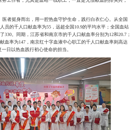
医务工作者，尤其是血站一线职工，一直是无偿献血的排头兵，
。医者挺身而出，用一腔热血守护生命，践行白衣仁心。从全国
务人员的千人口献血率为55，远超全国10.9的平均水平；全国血站
330。同期，江苏省和南京市的千人口献血率分别为12和20.7
献血率为147，南京红十字血液中心职工的千人口献血率则高达
日复一日以热血践行初心使命的担当。