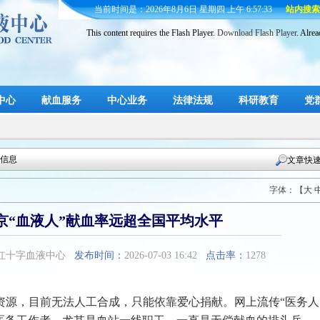
当前时间是：
2026年8月6日 星期四 上午 6:57:34
站内搜索
This content requires the Flash Player.
Download Flash Player
. Alre
中心
献血服务
中心业务
法律法规
科研教育
党
信息
文章快
字体：【
大
南京“血液人”献血率远超全国平均水平
红十字血液中心
发布时间：
2026-07-03 16:42
点击率：
1278
源，目前无法人工合成，只能依靠爱心捐献。网上流传“医务人