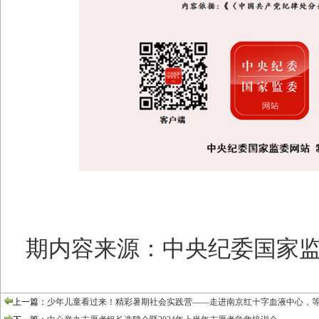
期内容来源：中央纪委国家
上一篇：
少年儿童看过来！精彩暑期社会实践营——走进南京红十字血液中心，