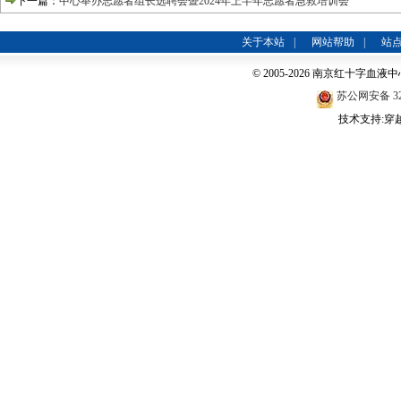
下一篇：
中心举办志愿者组长选聘会暨2024年上半年志愿者急救培训会
关于本站
|
网站帮助
|
站
© 2005-2026 南京红十字血液中心
苏公网安备 320
技术支持:穿