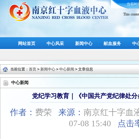
当前时
This conte
网站首页
中心风采
新闻中心
献血服务
中
当前位置：
首页
>
新闻中心
>
中心新闻
>
文章信息
中心新闻
党纪学习教育｜《中国共产党纪律处分
作者：
费荣
来源：
南京红十字血
07-08 15:40
点击