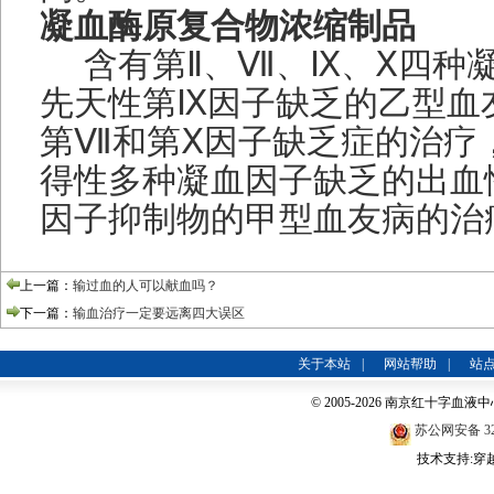
凝血酶原复合物浓缩制品
含有第Ⅱ、Ⅶ、Ⅸ、Ⅹ四种
先天性第Ⅸ因子缺乏的乙型血
第Ⅶ和第Ⅹ因子缺乏症的治疗
得性多种凝血因子缺乏的出血
因子抑制物的甲型血友病的治
上一篇：
输过血的人可以献血吗？
下一篇：
输血治疗一定要远离四大误区
关于本站
|
网站帮助
|
站
© 2005-2026 南京红十字血液中心
苏公网安备 320
技术支持:穿